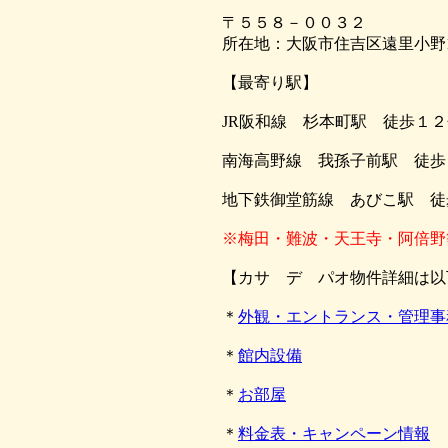
〒５５８－００３２
所在地：大阪市住吉区遠里小野1
【最寄り駅】
JR阪和線 杉本町駅 徒歩１２
南海高野線 我孫子前駅 徒歩
地下鉄御堂筋線 あびこ駅 徒
※梅田・難波・天王寺・阿倍野
【カサ デ パオ物件詳細は以
＊
外観・エントランス・管理事
＊
館内設備
＊
お部屋
＊
料金表・キャンペーン情報